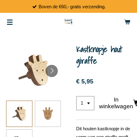
Boven de €60,- gratis verzending.
Ga
direct
naar
de
hoofdinhoud
Kastknopje hout
giraffe
€ 5,95
In
winkelwagen
Dit houten kastknopje in de
vorm van een giraffe geeft