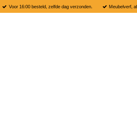
Voor 16:00 besteld, zelfde dag verzonden.
Meubelverf, a
hop
Meubelen
Inspiratie & Bl