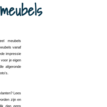
 meubels
eel meubels
meubels vanaf
oede impressie
 voor je eigen
le afgeronde
oto's.
klanten? Lees
orden zijn en
lik dan eens