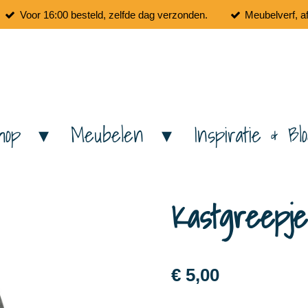
Voor 16:00 besteld, zelfde dag verzonden.
Meubelverf, a
hop
Meubelen
Inspiratie & Bl
Kastgreepje
€ 5,00