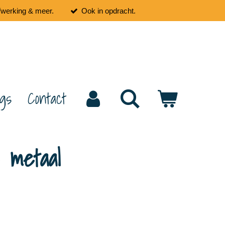
fwerking & meer.
Ook in opdracht.
ogs
Contact
 metaal