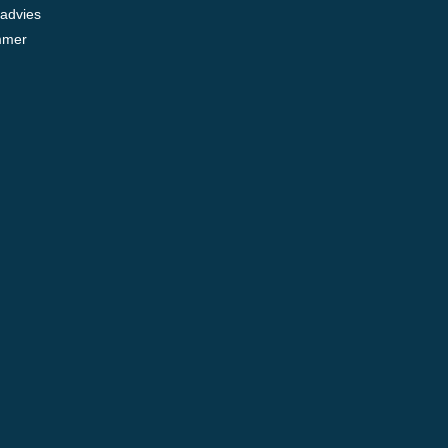
 advies
mmer