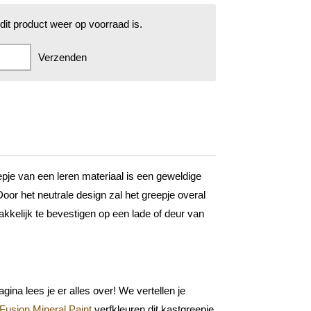
it product weer op voorraad is.
Verzenden
eepje van een leren materiaal is een geweldige
or het neutrale design zal het greepje overal
akkelijk te bevestigen op een lade of deur van
gina lees je er alles over! We vertellen je
Fusion Mineral Paint
verfkleuren dit kastgreepje