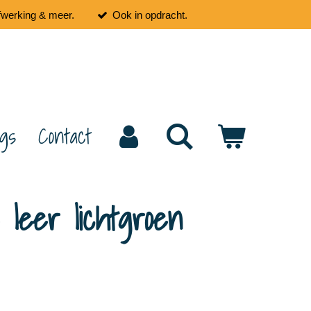
fwerking & meer.
Ook in opdracht.
ogs
Contact
 leer lichtgroen