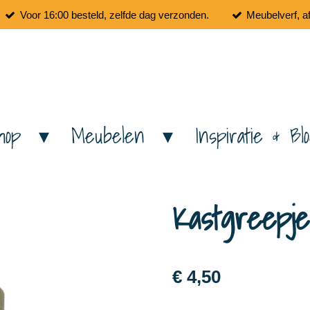
Voor 16:00 besteld, zelfde dag verzonden.
Meubelverf, a
hop
Meubelen
Inspiratie & Bl
Kastgreepje
€ 4,50