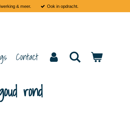
fwerking & meer.
Ook in opdracht.
ogs
Contact
goud rond