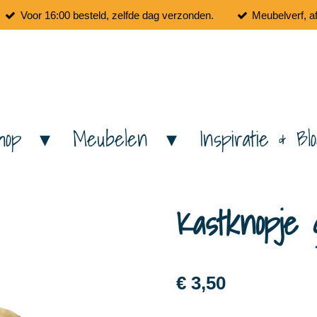
Voor 16:00 besteld, zelfde dag verzonden.
Meubelverf, a
hop
Meubelen
Inspiratie & Bl
Kastknopje 
€ 3,50