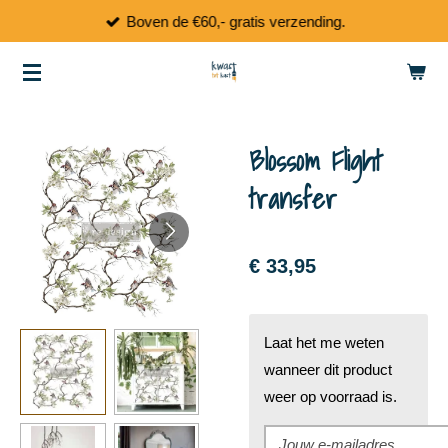
Boven de €60,- gratis verzending.
Ga
direct
naar
de
hoofdinhoud
Blossom Flight
transfer
€ 33,95
Laat het me weten
wanneer dit product
weer op voorraad is.