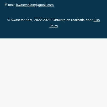
E-mail:
kwasttotkast@gmail.com
© Kwast tot Kast, 2022-2025. Ontwerp en realisatie door
Lisa
Pouw