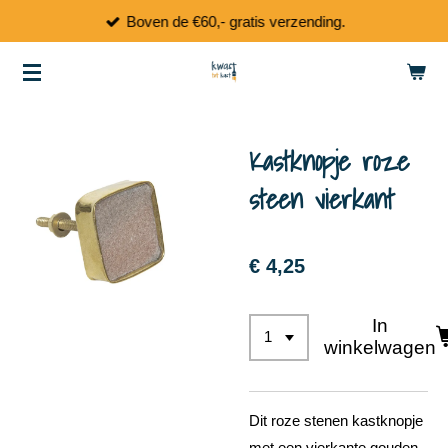
Boven de €60,- gratis verzending.
Ga
direct
naar
de
hoofdinhoud
Kastknopje roze
steen vierkant
€ 4,25
In
winkelwagen
Dit roze stenen kastknopje
met een vierkante gouden