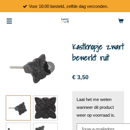
Voor 16:00 besteld, zelfde dag verzonden.
Ga
direct
naar
de
hoofdinhoud
Kastknopje zwart
bewerkt ruit
€ 3,50
Laat het me weten
wanneer dit product
weer op voorraad is.