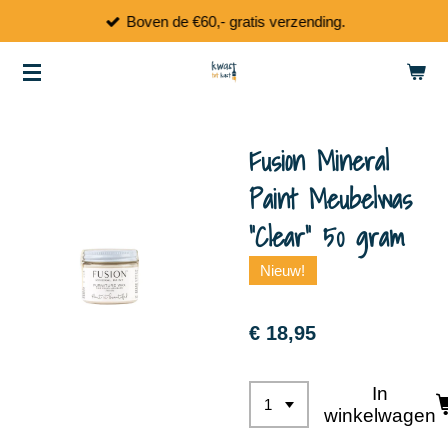
Boven de €60,- gratis verzending.
Ga
direct
naar
de
hoofdinhoud
Fusion Mineral
Paint Meubelwas
"Clear" 50 gram
Nieuw!
€ 18,95
In
winkelwagen