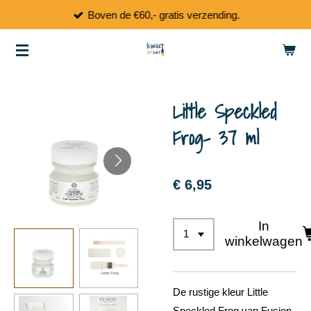
Boven de €60,- gratis verzending.
Ga
direct
naar
de
hoofdinhoud
Little Speckled
Frog- 37 ml
€ 6,95
In
winkelwagen
De rustige kleur Little
Speckled Frog van Fusion