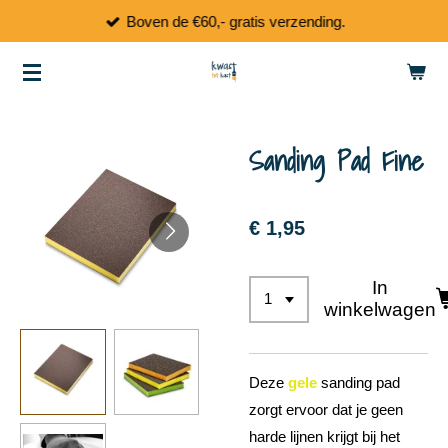
Boven de €60,- gratis verzending.
Ga
direct
naar
de
hoofdinhoud
Sanding Pad Fine
€ 1,95
In
winkelwagen
Deze
gele
sanding pad
zorgt ervoor dat je geen
harde lijnen krijgt bij het