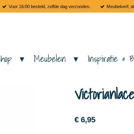
Voor 16:00 besteld, zelfde dag verzonden.
Meubelverf, a
shop
Meubelen
Inspiratie & B
Victorianla
€ 6,95