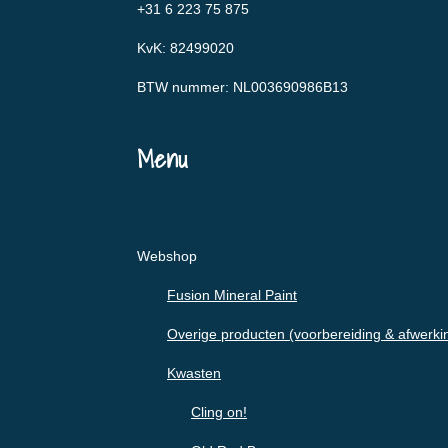
+31 6 223 75 875
KvK: 82499020
BTW nummer: NL003690986B13
Menu
Webshop
Fusion Mineral Paint
Overige producten (voorbereiding & afwerki
Kwasten
Cling on!