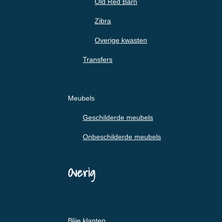
Old Red Barn
Zibra
Overige kwasten
Transfers
Meubels
Geschilderde meubels
Onbeschilderde meubels
Overig
Blije klanten