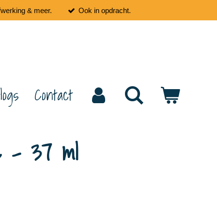
fwerking & meer.
Ook in opdracht.
logs
Contact
ce - 37 ml