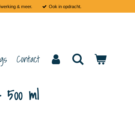
fwerking & meer.
Ook in opdracht.
ogs
Contact
- 500 ml