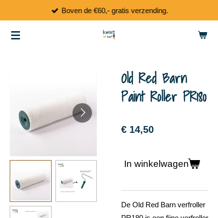
Boven de €60,- gratis verzending.
Ga
direct
naar
de
hoofdinhoud
Old Red Barn
Paint Roller PR180
€ 14,50
In winkelwagen
De Old Red Barn verfroller
PR180 is een fijne verfroller