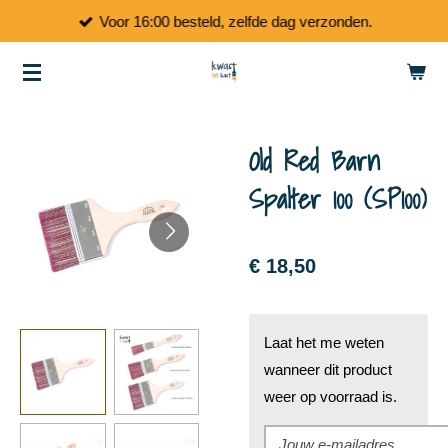
Voor 16:00 besteld, zelfde dag verzonden.
Ga
direct
naar
de
hoofdinhoud
Old Red Barn
Spalter 100 (SP100)
€ 18,50
Laat het me weten
wanneer dit product
weer op voorraad is.