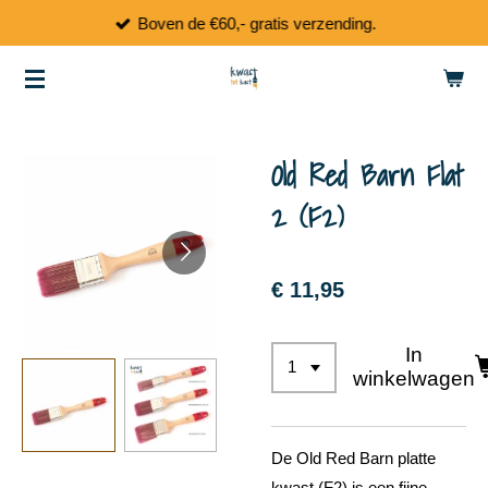
Boven de €60,- gratis verzending.
Ga
direct
naar
de
hoofdinhoud
Old Red Barn Flat
2 (F2)
€ 11,95
In
winkelwagen
De Old Red Barn platte
kwast (F2) is een fijne