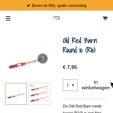
Boven de €60,- gratis verzending.
Ga
direct
naar
de
hoofdinhoud
Old Red Barn
Round 10 (R10)
€ 7,95
In
winkelwagen
De Old Red Barn ronde
kwast (R10) is een fijne