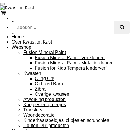
Ga
direct
naar
de
hoofdinhoud
Home
Over Kwast tot Kast
Webshop
Fusion Mineral Paint
Fusion Mineral Paint - Verfkleuren
Fusion Mineral Paint - Metallic kleuren
Fusion for Kids Tempera kinderverf
Kwasten
Cling On!
Old Red Barn
Zibra
Overige kwasten
Afwerking producten
Knopjes en greepjes
Transfers
Woondecoratie
Kinderhaarspeldjes, clipjes en scrunchies
Houten DIY producten