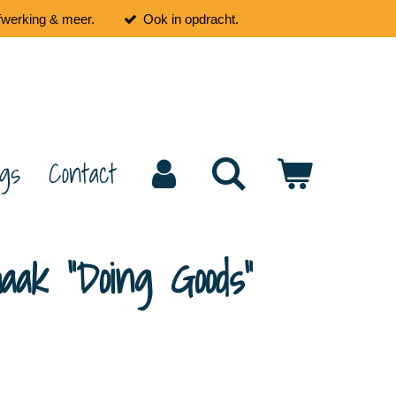
fwerking & meer.
Ook in opdracht.
ogs
Contact
ak "Doing Goods"