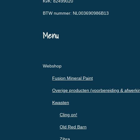
KvK: 82499020
BTW nummer: NL003690986B13
Menu
Webshop
Fusion Mineral Paint
Overige producten (voorbereiding & afwerki
Kwasten
Cling on!
Old Red Barn
Zibra