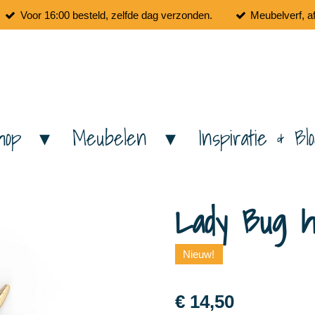
Voor 16:00 besteld, zelfde dag verzonden.
Meubelverf, a
hop
Meubelen
Inspiratie & Bl
Lady Bug ha
Nieuw!
€ 14,50