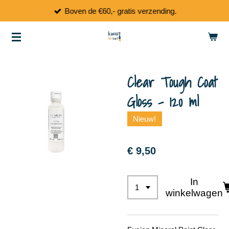
Boven de €60,- gratis verzending.
Ga
direct
naar
de
hoofdinhoud
Clear Tough Coat
Gloss - 120 ml
Nieuw!
€ 9,50
In
winkelwagen