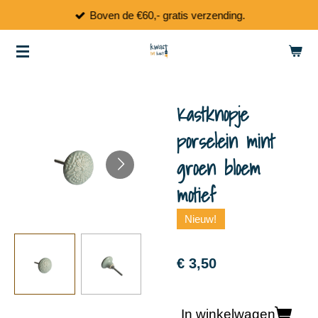
Boven de €60,- gratis verzending.
Ga
direct
naar
de
hoofdinhoud
Kastknopje
porselein mint
groen bloem
motief
Nieuw!
€ 3,50
In winkelwagen