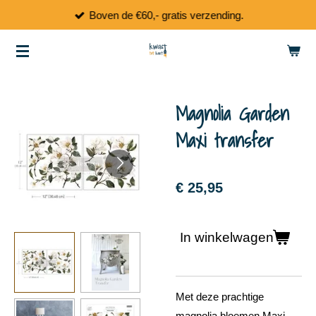
Boven de €60,- gratis verzending.
Ga
direct
naar
de
hoofdinhoud
Magnolia Garden
Maxi transfer
€ 25,95
In winkelwagen
Met deze prachtige
magnolia bloemen Maxi