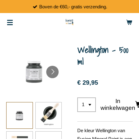
Boven de €60,- gratis verzending.
Ga
direct
naar
de
hoofdinhoud
Wellington - 500
ml
€ 29,95
In
winkelwagen
De kleur Wellington van
Fusion Mineral Paint is een