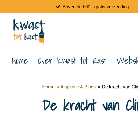
Boven de €60,- gratis verzending.
Ga
direct
naar
de
hoofdinhoud
Home
Over Kwast tot Kast
Webs
Home
»
Inspiratie & Blogs
»
De kracht van Cli
De kracht van Cli