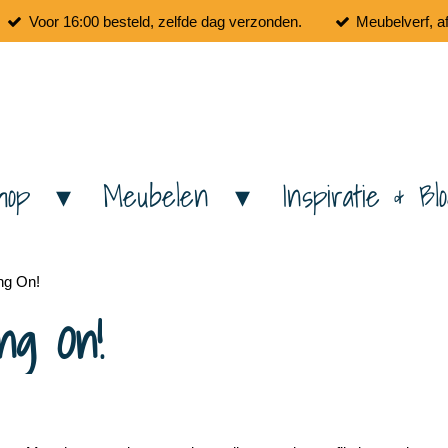
Voor 16:00 besteld, zelfde dag verzonden.
Meubelverf, a
hop
Meubelen
Inspiratie & Bl
ng On!
ng On!